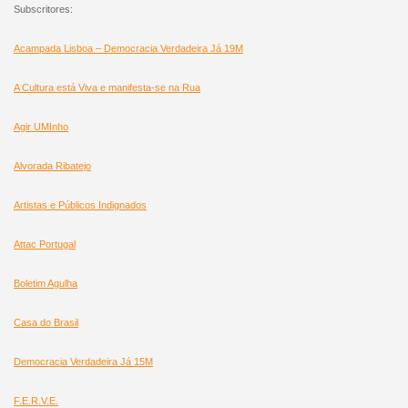
Subscritores:
Acampada Lisboa – Democracia Verdadeira Já 19M
A Cultura está Viva e manifesta-se na Rua
Agir UMInho
Alvorada Ribatejo
Artistas e Públicos Indignados
Attac Portugal
Boletim Agulha
Casa do Brasil
Democracia Verdadeira Já 15M
F.E.R.V.E.