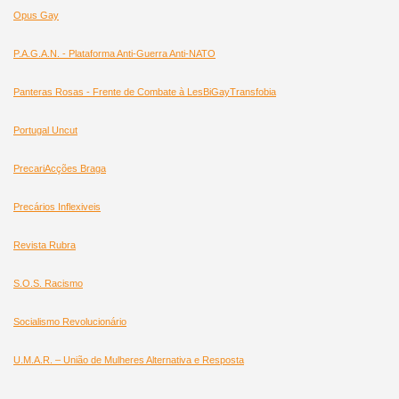
Opus Gay
P.A.G.A.N. - Plataforma Anti-Guerra Anti-NATO
Panteras Rosas - Frente de Combate à LesBiGayTransfobia
Portugal Uncut
PrecariAcções Braga
Precários Inflexiveis
Revista Rubra
S.O.S. Racismo
Socialismo Revolucionário
U.M.A.R. – União de Mulheres Alternativa e Resposta