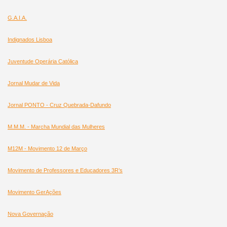
G.A.I.A.
Indignados Lisboa
Juventude Operária Católica
Jornal Mudar de Vida
Jornal PONTO - Cruz Quebrada-Dafundo
M.M.M. - Marcha Mundial das Mulheres
M12M - Movimento 12 de Março
Movimento de Professores e Educadores 3R’s
Movimento GerAções
Nova Governação