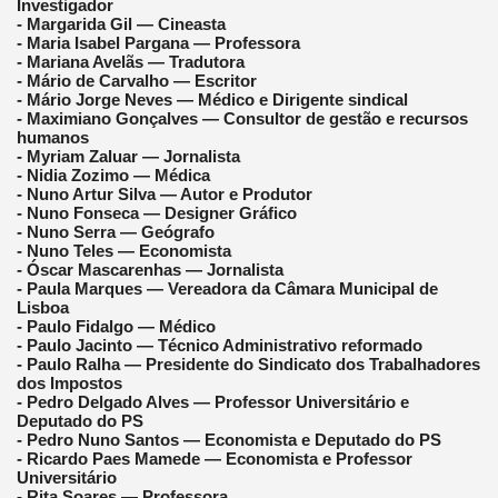
Investigador
- Margarida Gil — Cineasta
- Maria Isabel Pargana — Professora
- Mariana Avelãs — Tradutora
- Mário de Carvalho — Escritor
- Mário Jorge Neves — Médico e Dirigente sindical
- Maximiano Gonçalves — Consultor de gestão e recursos
humanos
- Myriam Zaluar — Jornalista
- Nidia Zozimo — Médica
- Nuno Artur Silva — Autor e Produtor
- Nuno Fonseca — Designer Gráfico
- Nuno Serra — Geógrafo
- Nuno Teles — Economista
- Óscar Mascarenhas — Jornalista
- Paula Marques — Vereadora da Câmara Municipal de
Lisboa
- Paulo Fidalgo — Médico
- Paulo Jacinto — Técnico Administrativo reformado
- Paulo Ralha — Presidente do Sindicato dos Trabalhadores
dos Impostos
- Pedro Delgado Alves — Professor Universitário e
Deputado do PS
- Pedro Nuno Santos — Economista e Deputado do PS
- Ricardo Paes Mamede — Economista e Professor
Universitário
- Rita Soares — Professora