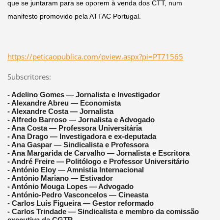
que se juntaram par
a se oporem à venda dos CTT, num
manifesto promovido pela ATTAC Portugal.
https://peticaopublica.com/pview.aspx?pi=PT71565
Subscritores:
- Adelino Gomes — Jornalista e Investigador
- Alexandre Abreu — Economista
- Alexandre Costa — Jornalista
- Alfredo Barroso — Jornalista e Advogado
- Ana Costa — Professora Universitária
- Ana Drago — Investigadora e ex-deputada
- Ana Gaspar — Sindicalista e Professora
- Ana Margarida de Carvalho — Jornalista e Escritora
- André Freire — Politólogo e Professor Universitário
- António Eloy — Amnistia Internacional
- António Mariano — Estivador
- António Mouga Lopes — Advogado
- António-Pedro Vasconcelos — Cineasta
- Carlos Luís Figueira — Gestor reformado
- Carlos Trindade — Sindicalista e membro da comissão
executiva da CGTP