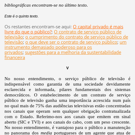
bibliográficas encontram-se no último texto.
Este é o quinto texto.
Os restantes encontram-se aqui:
O capital privado é mais
livre do que o público?
;
O contrato de serviço público de
televisão
;
o cumprimento do contrato de serviço público de
televisão
;
o que deve ser o contrato de serviço público
;
um
instrumento demasiado poderoso para os
privados
;
sugestões para a melhoria da sustentabilidade
financeira
V
No nosso entendimento, o serviço público de televisão é
indispensável como garantia de uma sociedade devidamente
esclarecida e informada, pilares fundamentais dos sistemas
democráticos. O estabelecimento de um contrato de serviço
público de televisão ganha uma importância acrescida num país
no qual mais de 75% das audiências televisivas estão concentradas
nos canais que operam sem qualquer obrigação contratualizada
com o Estado. Referimo-nos aos canais que emitem em sinal
aberto (SIC e TVI) e aos canais do cabo, com um peso crescente.
No nosso entendimento, é vantajoso para o público a manutenção
no panorama dos
media
portugueses de um agente que atua de