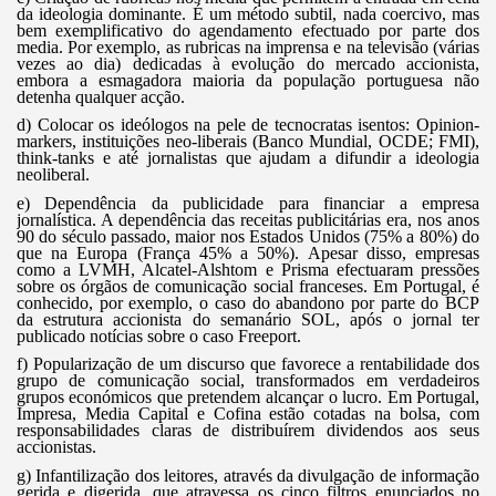
da ideologia dominante. É um método subtil, nada coercivo, mas
bem exemplificativo do agendamento efectuado por parte dos
media. Por exemplo, as rubricas na imprensa e na televisão (várias
vezes ao dia) dedicadas à evolução do mercado accionista,
embora a esmagadora maioria da população portuguesa não
detenha qualquer acção.
d) Colocar os ideólogos na pele de tecnocratas isentos: Opinion-
markers, instituições neo-liberais (Banco Mundial, OCDE; FMI),
think-tanks e até jornalistas que ajudam a difundir a ideologia
neoliberal.
e) Dependência da publicidade para financiar a empresa
jornalística. A dependência das receitas publicitárias era, nos anos
90 do século passado, maior nos Estados Unidos (75% a 80%) do
que na Europa (França 45% a 50%). Apesar disso, empresas
como a LVMH, Alcatel-Alshtom e Prisma efectuaram pressões
sobre os órgãos de comunicação social franceses. Em Portugal, é
conhecido, por exemplo, o caso do abandono por parte do BCP
da estrutura accionista do semanário SOL, após o jornal ter
publicado notícias sobre o caso Freeport.
f) Popularização de um discurso que favorece a rentabilidade dos
grupo de comunicação social, transformados em verdadeiros
grupos económicos que pretendem alcançar o lucro. Em Portugal,
Impresa, Media Capital e Cofina estão cotadas na bolsa, com
responsabilidades claras de distribuírem dividendos aos seus
accionistas.
g) Infantilização dos leitores, através da divulgação de informação
gerida e digerida, que atravessa os cinco filtros enunciados no