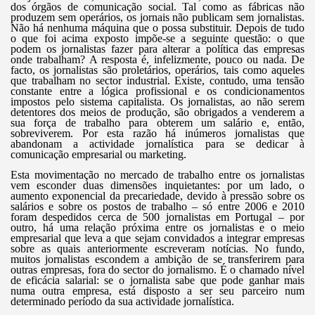
dos órgãos de comunicação social. Tal como as fábricas não
produzem sem operários, os jornais não publicam sem jornalistas.
Não há nenhuma máquina que o possa substituir. Depois de tudo
o que foi acima exposto impõe-se a seguinte questão: o que
podem os jornalistas fazer para alterar a política das empresas
onde trabalham? A resposta é, infelizmente, pouco ou nada. De
facto, os jornalistas são proletários, operários, tais como aqueles
que trabalham no sector industrial. Existe, contudo, uma tensão
constante entre a lógica profissional e os condicionamentos
impostos pelo sistema capitalista. Os jornalistas, ao não serem
detentores dos meios de produção, são obrigados a venderem a
sua força de trabalho para obterem um salário e, então,
sobreviverem. Por esta razão há inúmeros jornalistas que
abandonam a actividade jornalística para se dedicar à
comunicação empresarial ou marketing.
Esta movimentação no mercado de trabalho entre os jornalistas
vem esconder duas dimensões inquietantes: por um lado, o
aumento exponencial da precariedade, devido à pressão sobre os
salários e sobre os postos de trabalho – só entre 2006 e 2010
foram despedidos cerca de 500 jornalistas em Portugal – por
outro, há uma relação próxima entre os jornalistas e o meio
empresarial que leva a que sejam convidados a integrar empresas
sobre as quais anteriormente escreveram notícias. No fundo,
muitos jornalistas escondem a ambição de se transferirem para
outras empresas, fora do sector do jornalismo. É o chamado nível
de eficácia salarial: se o jornalista sabe que pode ganhar mais
numa outra empresa, está disposto a ser seu parceiro num
determinado período da sua actividade jornalística.