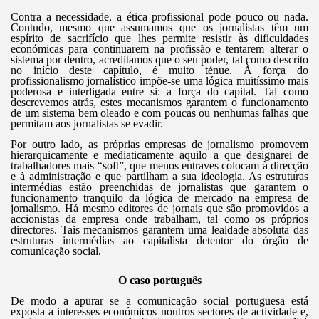
Contra a necessidade, a ética profissional pode pouco ou nada.
Contudo, mesmo que assumamos que os jornalistas têm um
espírito de sacrifício que lhes permite resistir às dificuldades
económicas para continuarem na profissão e tentarem alterar o
sistema por dentro, acreditamos que o seu poder, tal como descrito
no início deste capítulo, é muito ténue. À força do
profissionalismo jornalístico impõe-se uma lógica muitíssimo mais
poderosa e interligada entre si: a força do capital. Tal como
descrevemos atrás, estes mecanismos garantem o funcionamento
de um sistema bem oleado e com poucas ou nenhumas falhas que
permitam aos jornalistas se evadir.
Por outro lado, as próprias empresas de jornalismo promovem
hierarquicamente e mediaticamente aquilo a que designarei de
trabalhadores mais “soft”, que menos entraves colocam à direcção
e à administração e que partilham a sua ideologia. As estruturas
intermédias estão preenchidas de jornalistas que garantem o
funcionamento tranquilo da lógica de mercado na empresa de
jornalismo. Há mesmo editores de jornais que são promovidos a
accionistas da empresa onde trabalham, tal como os próprios
directores. Tais mecanismos garantem uma lealdade absoluta das
estruturas intermédias ao capitalista detentor do órgão de
comunicação social.
O caso português
De modo a apurar se a comunicação social portuguesa está
exposta a interesses económicos noutros sectores de actividade e,