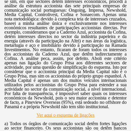
se sim, em que sectores detém interesses económicos, procedi à
análise da estrutura accionista das sete principais empresas de
comunicação social portuguesas: Ongoing, Impresa, Newshold,
Media Capital, Controlivest, Cofina e Sonaecom. Apenas uma
nota metodológica: devido à complexa teia de interesses cruzados,
baseei a minha análise única e exclusivamente nos interesses
económicos resultantes de participações accionistas directas. Por
exemplo, consideramos que a Caderno Azul, accionista da Cofina,
detém interesses directos no sector da indústria papeleira e da
energia (através da participação na Altri) e nas áreas da logística,
metarlugia e aço e imobiliário devido à participação na Ramada
Investimentos. No entanto, ficaram de foram todos os interesses
dos accionistas da Caderno Azul, que detêm indirectamente a
Cofina. A análise peca, assim, por defeito. Aboli este critério
apenas nas ligação do Grupo Prisa aos diferentes sectores de
actividade, por uma questão de simplificação do esquema. Isto por
considerar que o accionista principal da Media Capital não é o
Grupo Prisa, mas sim os accionistas do próprio grupo espanhol. A
Media Capital é apenas um dos muitos veículos internacionais
utilizados pelos accionistas do Grupo Prisa para estender a sua
actividade no sector da comunicação social, a nível internacional.
Por falta de transparência, é impossível saber quais os interesses
económicos da Newshold, pois o seu maior accionista e detentor
de facto, a Pineview Overseas (95%), está sedeado no offshore do
Panamá e a própria Newshold não tem sítio institucional.
Ver aqui o esquema de ligações
a) Todos os órgãos de comunicação social detêm fortes ligações
ao sector financeiro. Os seus accionistas são ou detêm bancos