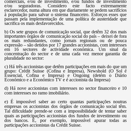
comerciais, e/ou de investimento, e/ou fundos de investimento
e/ou seguradoras. Considero este facto extremamente
esclarecedor, numa altura em que diariamente se pedem sacrifícios
à população para salvar o sistema financeiro. Esforços esses que
passam pela implementação de uma política de austeridade que
sacrifica os mais desfavorecidos.
b) Os sete grupos de comunicação social, que detêm 32 dos mais
importantes órgãos de comunicação social do país – deixei de fora
os mais redundantes, como jornais regionais ou de pouca
expressão – são detidos por 17 grandes accionistas, com interesses
em 16 sectores de actividade económica. Um sinal da
concentração do sector e de uma cada vez menor garantia de
pluralidade no sector:
c) Há três accionistas que detêm participações em mais do que um
grupo: Crédit Suisse (Cofina e Impresa), Newshold (O Sol é
Essencial, Cofina e Impresa) e Ongoing (detém o Diário
Económico e a Económico TV e é accionista da Impresa)
d) Há nove accionistas com interesses no sector financeiro e 10
com interesses no ramo imobiliário.
e) É impossível saber ao certo quantas participações noutras
empresas os accionistas dos órgãos de comunicação social têm.
Tal dificuldade prende-se com a impossibilidade de tentar saber
quais as participações accionistas dos fundos de investimento ou
dos bancos. É, por exemplo, impossível apurar todas as
participações accionistas da Crédit Suisse.