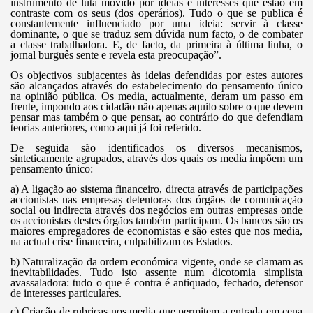
instrumento de luta movido por ideias e interesses que estão em
contraste com os seus (dos operários). Tudo o que se publica é
constantemente influenciado por uma ideia: servir à classe
dominante, o que se traduz sem dúvida num facto, o de combater
a classe trabalhadora. E, de facto, da primeira à última linha, o
jornal burguês sente e revela esta preocupação”.
Os objectivos subjacentes às ideias defendidas por estes autores
são alcançados através do estabelecimento do pensamento único
na opinião pública. Os media, actualmente, deram um passo em
frente, impondo aos cidadão não apenas aquilo sobre o que devem
pensar mas também o que pensar, ao contrário do que defendiam
teorias anteriores, como aqui já foi referido.
De seguida são identificados os diversos mecanismos,
sinteticamente agrupados, através dos quais os media impõem um
pensamento único:
a) A ligação ao sistema financeiro, directa através de participações
accionistas nas empresas detentoras dos órgãos de comunicação
social ou indirecta através dos negócios em outras empresas onde
os accionistas destes órgãos também participam. Os bancos são os
maiores empregadores de economistas e são estes que nos media,
na actual crise financeira, culpabilizam os Estados.
b) Naturalização da ordem económica vigente, onde se clamam as
inevitabilidades. Tudo isto assente num dicotomia simplista
avassaladora: tudo o que é contra é antiquado, fechado, defensor
de interesses particulares.
c) Criação de rubricas nos media que permitem a entrada em cena