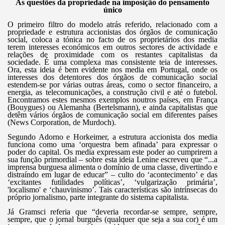
As questões da propriedade na imposição do pensamento
único
O primeiro filtro do modelo atrás referido, relacionado com a
propriedade e estrutura accionistas dos órgãos de comunicação
social, coloca a tónica no facto de os proprietários dos media
terem interesses económicos em outros sectores de actividade e
relações de proximidade com os restantes capitalistas da
sociedade. É uma complexa mas consistente teia de interesses.
Ora, esta ideia é bem evidente nos media em Portugal, onde os
interesses dos detentores dos órgãos de comunicação social
estendem-se por várias outras áreas, como o sector financeiro, a
energia, as telecomunicações, a construção civil e até o futebol.
Encontramos estes mesmos exemplos noutros países, em França
(Bouygues) ou Alemanha (Bertelsmann), e ainda capitalistas que
detêm vários órgãos de comunicação social em diferentes países
(News Corporation, de Murdoch).
Segundo Adorno e Horkeimer, a estrutura accionista dos media
funciona como uma ‘orquestra bem afinada’ para expressar o
poder do capital. Os media expressam este poder ao cumprirem a
sua função primordial – sobre esta ideia Lenine escreveu que “...a
imprensa burguesa alimenta o domínio de uma classe, divertindo e
distraíndo em lugar de educar” – culto do ‘acontecimento’ e das
‘excitantes futilidades políticas’, ‘vulgarização primária’,
'localismo' e ‘chauvinismo’. Tais características são intrínsecas do
próprio jornalismo, parte integrante do sistema capitalista.
Já Gramsci referia que “deveria recordar-se sempre, sempre,
sempre, que o jornal burguês (qualquer que seja a sua cor) é um