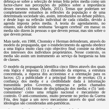
debruça-se sobre a selecção de temas feita pelos media como um
factor-chave nas percepções do público sobre a importância
desses mesmos temas (Marín, 2011). Temas que poderiam ser
completamente estranhos às reflexões da população e de uma
determinada sociedade são, assim, introduzidos no debate público,
e desde logo na reflexão individual de cada cidadão, devido à
agenda imposta pelos media. A teoria do agendamento, no
entanto, não defende nenhuma ‘lavagem cerebral’ em massa: os
media não dizem às pessoas o que devem pensar, mas sim sobre o
que devem pensar.
Mais tarde, em 1988, Chomsky e Herman defenderam, através do
modelo da propaganda, que o estabelecimento da agenda obedece
a uma lógica muito clara cujo objectivo final consiste na defesa
dos interesses dos indíviduos proprietários. Nesse contexto, os
media são assim um instrumento ao serviço da burguesia na luta
de classes.
O modelo da propaganda identifica cinco filtros através dos quais
esta lógica é imposta: (1) a dimensão da empresa, a estrutura
concentrada, a riqueza dos accionistas e a orientação para os
lucros; (2) a publicidade é a principal fonte de receitas; (3) a
confiança dos media e a credibilidade dada à informação
transmitida pelos Governos, empresas e pelos chamados
'especialistas'; (4) formas de disciplinação dos media; e (5) ‘anti-
comunismo’ como uma religião nacional e mecanismo de
controlo. O anti-comunismo, muito presente no períoo da Guerra
Fria, deu lugar a um novo mecanismo através do qual certas
ideologias são consideradas anti-patrióticas.