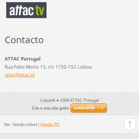
Contacto
ATTAC Portugal
Rua Febo Moniz 13, r/c 1150-152 Lisboa
attac@at
tac.pt
Copyleft ♥ 2009 ATTAC Portugal
Crie o seu site grátis
Ver:
Versão móvel
|
Versão PC