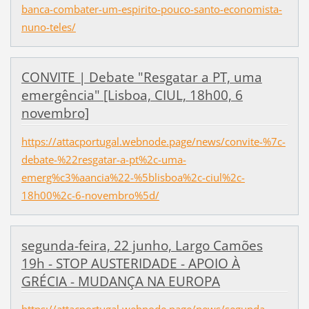
banca-combater-um-espirito-pouco-santo-economista-
nuno-teles/
CONVITE | Debate "Resgatar a PT, uma
emergência" [Lisboa, CIUL, 18h00, 6
novembro]
https://attacportugal.webnode.page/news/convite-%7c-
debate-%22resgatar-a-pt%2c-uma-
emerg%c3%aancia%22-%5blisboa%2c-ciul%2c-
18h00%2c-6-novembro%5d/
segunda-feira, 22 junho, Largo Camões
19h - STOP AUSTERIDADE - APOIO À
GRÉCIA - MUDANÇA NA EUROPA
https://attacportugal.webnode.page/news/segunda-