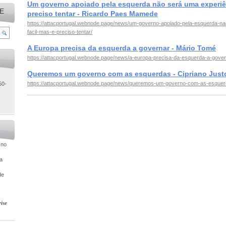
Um governo apoiado pela esquerda não será uma experiên
E
preciso tentar - Ricardo Paes Mamede
https://attacportugal.webnode.page/news/um-governo-apoiado-pela-esquerda-na
facil-mas-e-preciso-tentar/
A Europa precisa da esquerda a governar - Mário Tomé
https://attacportugal.webnode.page/news/a-europa-precisa-da-esquerda-a-gover
Queremos um governo com as esquerdas - Cipriano Just
https://attacportugal.webnode.page/news/queremos-um-governo-com-as-esquerda
50-
 no
ia
de
ise