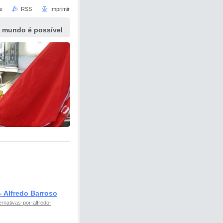
e
RSS
Imprimir
 mundo é possível
Alfredo Barroso
rnativas-por-alfredo-