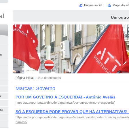
Página inicial
Mapa do sit
al
Um outro
in
Página inicial
|
Lista de etiquetas
Marcas: Governo
s
POR UM GOVERNO À ESQUERDA! - António Avelãs
https://attacportugal.webnode.page/news/por-um-governo-a-esquerda/
cia
SÓ A ESQUERDA PODE PROVAR QUE HÁ ALTERNATIVAS! - 
https://attacportugal.webnode.page/news/so-a-esquerda-pode-provar-que-ha-alte
barroso/