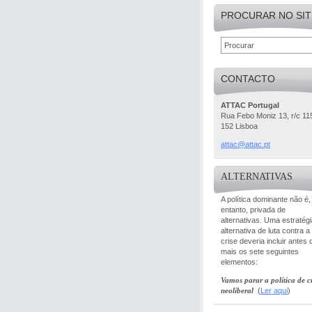
PROCURAR NO SIT
CONTACTO
ATTAC Portugal
Rua Febo Moniz 13, r/c 11
152 Lisboa
attac@at
tac.pt
ALTERNATIVAS
A política dominante não é,
entanto, privada de
alternativas. Uma estratég
alternativa de luta contra a
crise deveria incluir antes 
mais os sete seguintes
elementos:
Vamos parar a política de cr
neoliberal
(
Ler aqui
)