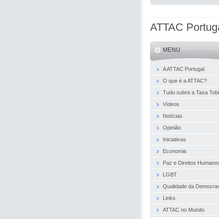
ATTAC Portug
MENU
A ATTAC Portugal
O que é a ATTAC?
Tudo sobre a Taxa Tob
Vídeos
Notícias
Opinião
Iniciativas
Economia
Paz e Direitos Humano
LGBT
Qualidade da Democra
Links
ATTAC no Mundo