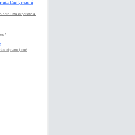
cia fácil, mas é
o-sera-uma-experiencia-
nar/
o
s-cipriano-justo/