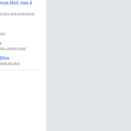
cia fácil, mas é
o-sera-uma-experiencia-
nar/
o
s-cipriano-justo/
ilva
anda-da-silva/