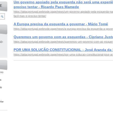
Um governo apoiado pela esquerda não será uma experiên
E
preciso tentar - Ricardo Paes Mamede
https://attacportugal.webnode.page/news/um-governo-apoiado-pela-esquerda-na
facil-mas-e-preciso-tentar/
A Europa precisa da esquerda a governar - Mário Tomé
https://attacportugal.webnode.page/news/a-europa-precisa-da-esquerda-a-gover
Queremos um governo com as esquerdas - Cipriano Just
https://attacportugal.webnode.page/news/queremos-um-governo-com-as-esquerda
50-
POR UMA SOLUÇÃO CONSTITUCIONAL - José Aranda da S
https://attacportugal.webnode.page/news/por-uma-solucao-constitucional-jose-ar
 no
ia
de
ise