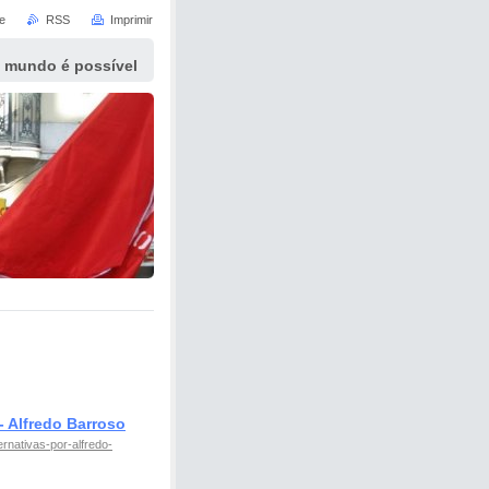
e
RSS
Imprimir
 mundo é possível
Alfredo Barroso
rnativas-por-alfredo-