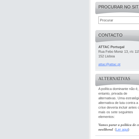
PROCURAR NO SIT
CONTACTO
ATTAC Portugal
Rua Febo Moniz 13, r/c 11
152 Lisboa
attac@at
tac.pt
ALTERNATIVAS
A política dominante não é,
entanto, privada de
alternativas. Uma estratég
alternativa de luta contra a
crise deveria incluir antes 
mais os sete seguintes
elementos:
Vamos parar a política de cr
neoliberal
(
Ler aqui
)