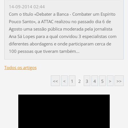
14-09-2014 02:44
Com o título «Debater a Banca - Combater um Espírito
Pouco Santo», a ATTAC realizou no passado dia 6 de
Agosto uma sessão pública moderada pela jornalista
Ana Sá Lopes para a qual convidou 3 especialistas com
diferentes abordagens e onde participaram cerca de
100 pessoas que tiveram também...
Todos os artigos
<<
<
1
2
3
4
5
>
>>